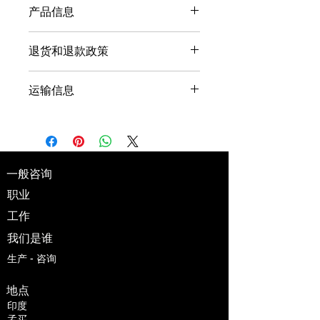
产品信息
我是产品详情。在这里您可以添加更多
退货和退款政策
关于您产品的信息，例如尺寸、材质、
保养和清洁说明。这里也非常适合您描
我是退货和退款政策。如果您的客户对
述这款产品的独特之处以及您的客户如
运输信息
购买的商品不满意，我可以帮助您的客
何从中受益。
户了解该如何处理。制定清晰易懂的退
我是配送政策。在这里您可以添加更多
款或换货政策，是建立信任并让客户放
关于您的配送方式、包装和费用的信
心购买的绝佳方式。
息。提供关于配送政策的简单易懂的信
息，是建立信任并让您的客户放心购买
一般咨询
您的产品的绝佳方式。
职业
工作
我们是谁
生产 - 咨询
地点
印度
孟买 ,