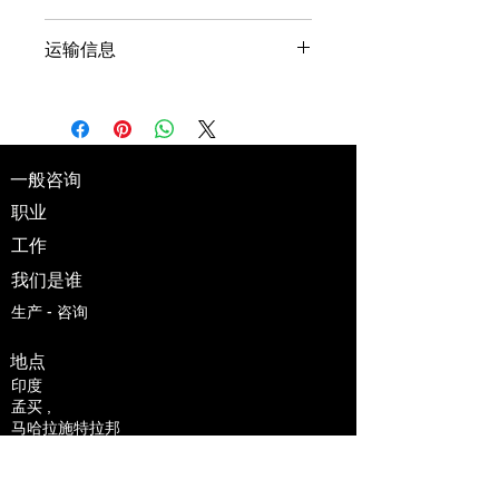
保养和清洁说明。这里也非常适合您描
我是退货和退款政策。如果您的客户对
述这款产品的独特之处以及您的客户如
运输信息
购买的商品不满意，我可以帮助您的客
何从中受益。
户了解该如何处理。制定清晰易懂的退
我是配送政策。在这里您可以添加更多
款或换货政策，是建立信任并让客户放
关于您的配送方式、包装和费用的信
心购买的绝佳方式。
息。提供关于配送政策的简单易懂的信
息，是建立信任并让您的客户放心购买
一般咨询
您的产品的绝佳方式。
职业
工作
我们是谁
生产 - 咨询
地点
印度
孟买 ,
马哈拉施特拉邦
400063